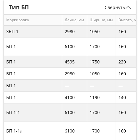
Тип БП
Свернуть
Маркировка
Длина, мм
Ширина, мм
Высота, мм
3БП 1
2980
1050
160
БП 1
6100
1700
160
БП 1
4595
1750
220
БП 1
2980
1050
160
БП 1
—
—
—
БП 1
4100
1190
140
БП 1-1
6100
1700
160
БП 1-1л
6100
1700
160