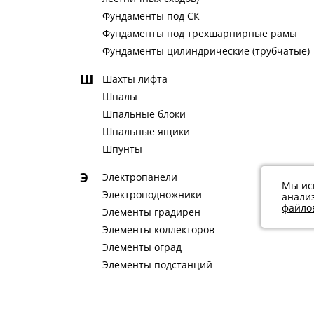
Фундаменты под СК
Фундаменты под трехшарнирные рамы
Фундаменты цилиндрические (трубчатые)
Ш
Шахты лифта
Шпалы
Шпальные блоки
Шпальные ящики
Шпунты
Э
Электропанели
Мы ис
Электроподножники
анали
файлов
Элементы градирен
Элементы коллекторов
Элементы оград
Элементы подстанций
Элементы решетки для укрепления
Элементы силосных траншей