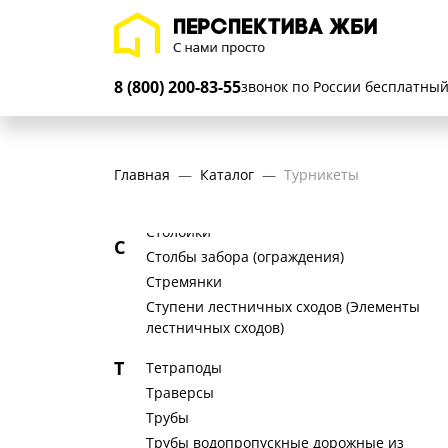
Стойки (опоры) дорожных знаков на
автомобильных дорогах
Стойки (опоры) под сборные
8 (800) 200-83-55
автодорожные пролетные строения
звонок по России бесплатны
Стойки для релейных шкафов
Стойки железобетонные для опор
контактной сети железных дорог
Главная
Каталог
Турникеты
Стойки сборного фундамента ЛЭП
Стойки фундаментные
Столбики
С
Столбы забора (ограждения)
Стремянки
Ступени лестничных сходов (Элементы
лестничных сходов)
Т
Тетраподы
Траверсы
Трубы
Трубы водопропускные дорожные из