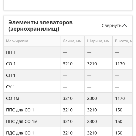
Элементы элеваторов
Свернуть
(зернохранилищ)
Маркировка
Длина, мм
Ширина, мм
Высота, мм
ПН 1
—
—
—
СО 1
3210
3210
1170
СП 1
—
—
—
СУ 1
—
—
—
СО 1м
3210
2300
1170
ППС для СО 1
3210
3210
150
ППС для СО 1м
3210
2300
150
ПДС для СО 1
3210
3210
150