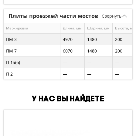
Плиты проезжей части мостов
Свернуть
Маркировка
Длина, мм
Ширина, мм
Высота, мм
ПМ 3
4970
1480
200
ПМ 7
6070
1480
200
П 1а(б)
—
—
—
П 2
—
—
—
У нас вы найдете