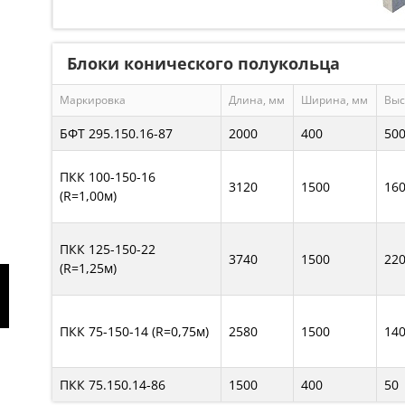
Блоки конического полукольца
Маркировка
Длина, мм
Ширина, мм
Выс
БФТ 295.150.16-87
2000
400
50
ПКК 100-150-16
3120
1500
16
(R=1,00м)
ПКК 125-150-22
3740
1500
22
(R=1,25м)
ПКК 75-150-14 (R=0,75м)
2580
1500
14
ПКК 75.150.14-86
1500
400
50