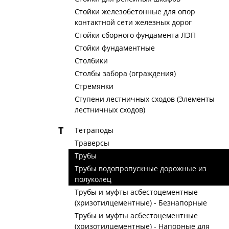
Стойки железобетонные для опор
контактной сети железных дорог
Стойки сборного фундамента ЛЭП
Стойки фундаментные
Столбики
Столбы забора (ограждения)
Стремянки
Ступени лестничных сходов (Элементы
лестничных сходов)
Т
Тетраподы
Траверсы
Трубы
Трубы водопропускные дорожные из
полуколец
Трубы и муфты асбестоцементные
(хризотилцементные) - Безнапорные
Трубы и муфты асбестоцементные
(хризотилцементные) - Напорные для