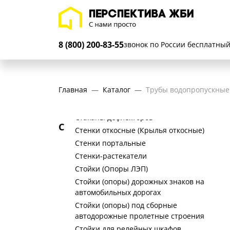
Розетки для пикетных столбов
Р
Ростверки
8 (800) 200-83-55
Сборные железобетонные конструкции
звонок по России бесплатны
для подземных пешеходных переходов
(Элементы проходных каналов)
Сваи
Главная
Каталог
Трубы водопропускные
Сегменты и вставки
Скамьи
Стаканы дефлекторов
С
Стенки откосные (Крылья откосные)
Стенки портальные
Стенки-растекатели
Стойки (Опоры ЛЭП)
Стойки (опоры) дорожных знаков на
автомобильных дорогах
Стойки (опоры) под сборные
автодорожные пролетные строения
Стойки для релейных шкафов