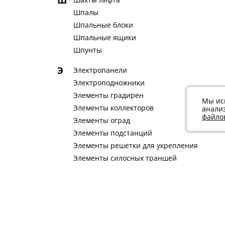
Ш
Шпалы
Шпальные блоки
Шпальные ящики
Шпунты
Э
Электропанели
Электроподножники
Элементы градирен
Мы ис
Элементы коллекторов
анали
файлов
Элементы оград
Элементы подстанций
Элементы решетки для укрепления
Элементы силосных траншей
Элементы тепловых камер
Элементы тоннелей
Элементы элеваторов (зернохранилищ)