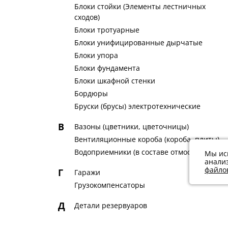
Блоки стойки (Элементы лестничных
сходов)
Блоки тротуарные
Блоки унифицированные дырчатые
Блоки упора
Блоки фундамента
Блоки шкафной стенки
Бордюры
Бруски (брусы) электротехнические
В
Вазоны (цветники, цветочницы)
Вентиляционные короба (короба, плиты)
Водоприемники (в составе отмостки)
Мы ис
анали
файлов
Г
Гаражи
Грузокомпенсаторы
Д
Детали резервуаров
Детали ригелей