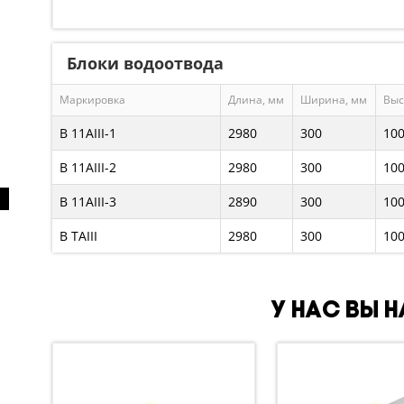
Блоки водоотвода
Маркировка
Длина, мм
Ширина, мм
Выс
В 11AIII-1
2980
300
10
В 11AIII-2
2980
300
10
В 11AIII-3
2890
300
10
В ТAIII
2980
300
10
У нас вы 