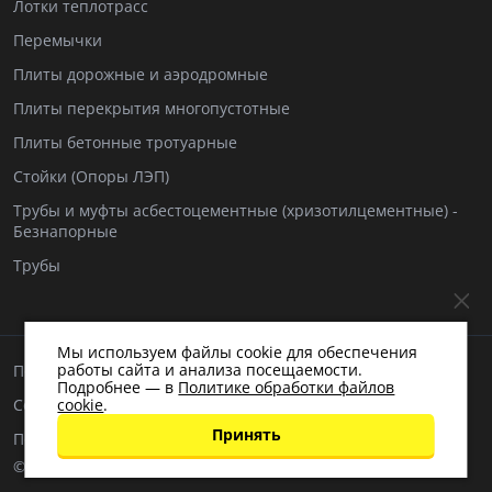
Лотки теплотрасс
Перемычки
Плиты дорожные и аэродромные
Плиты перекрытия многопустотные
Плиты бетонные тротуарные
Стойки (Опоры ЛЭП)
Трубы и муфты асбестоцементные (хризотилцементные) -
Безнапорные
Трубы
Мы используем файлы cookie для обеспечения
работы сайта и анализа посещаемости.
Пользовательское соглашение
Подробнее — в
Политике обработки файлов
cookie
.
Согласие на обработку персональных данных
Принять
Политика обработки персональных данных
© 2017–2026 Все права защищены.