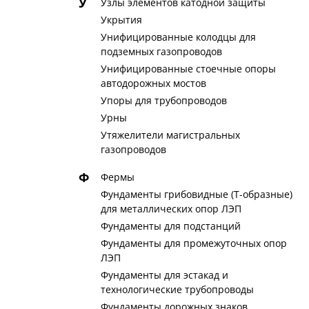
У
Узлы элементов катодной защиты
Укрытия
Унифицированные колодцы для
подземных газопроводов
Унифицированные стоечные опоры
автодорожных мостов
Упоры для трубопроводов
Урны
Утяжелители магистральных
газопроводов
Ф
Фермы
Фундаменты грибовидные (Т-образные)
для металлических опор ЛЭП
Фундаменты для подстанций
Фундаменты для промежуточных опор
ЛЭП
Фундаменты для эстакад и
технологические трубопроводы
Фундаменты дорожных знаков