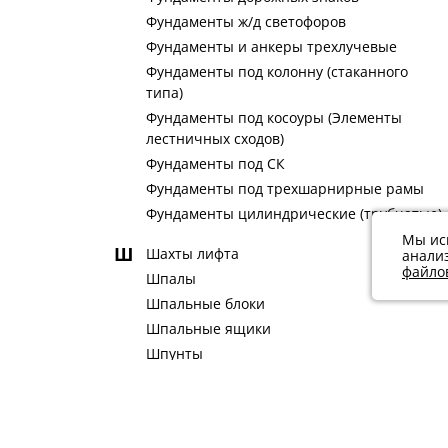
Фундаменты ж/д светофоров
Фундаменты и анкеры трехлучевые
Фундаменты под колонну (стаканного
типа)
Фундаменты под косоуры (Элементы
лестничных сходов)
Фундаменты под СК
Фундаменты под трехшарнирные рамы
Фундаменты цилиндрические (трубчатые)
Мы ис
Ш
Шахты лифта
анали
файлов
Шпалы
Шпальные блоки
Шпальные ящики
Шпунты
Э
Электропанели
Электроподножники
Элементы градирен