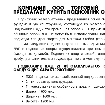
Компания ООО Торговый 
предлагает купить подножник о
Подножник железобетонный представляет собой с
фундаментную конструкцию, состоящую из железобе
Подножник ПЖД - это временная опора ЛЭП, применяе
обычные опоры ЛЭП не могут быть использованы, нап
подъезда спецтранспорта для монтажа стойки (кар
опорами следующих видов: 1) деревянными; 2) мет
ЛЭП в подножник опоры осуществляется при помощ
(закладных деталей). Подножник опор железобетон
требуя дополнительных трудозатрат по его монтажу, на
Подножник ПЖД 2Г изготавливается со
следующие характеристики:
ПЖД - подножник железобетонный под деревян
2 - типоразмер конструкции;
Г - конструктивная особенность модели поднож
Длина - 1600 мм.;
Ширина - 1600 мм.;
Высота - 1200 мм.;