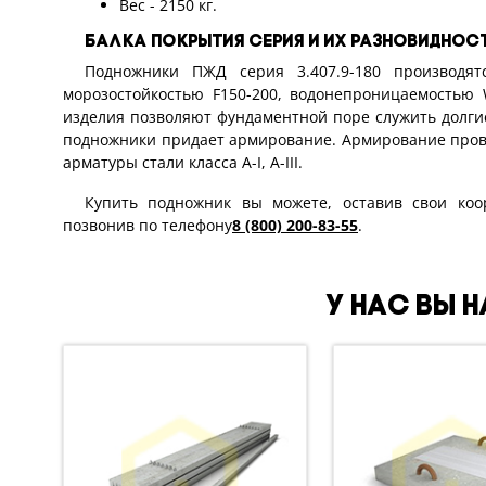
Вес - 2150 кг.
Балка покрытия серия и их разновидност
Подножники ПЖД серия 3.407.9-180 производят
морозостойкостью F150-200, водонепроницаемостью
изделия позволяют фундаментной поре служить долги
подножники придает армирование. Армирование пров
арматуры стали класса А-I, А-III.
Купить подножник вы можете, оставив свои коо
позвонив по телефону
8 (800) 200-83-55
.
У нас вы 