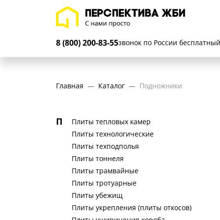
Плиты приустьевые
Плиты проезжей части мостов
Плиты пролетного строения
Плиты разгрузочные
8 (800) 200-83-55
звонок по России бесплатны
Плиты ребристые
Плиты сантехнические
Плиты сборно-монолитные
Главная
Каталог
Подножники
Плиты составного фундамента
промежуточной опоры ЛЭП
Плиты телефонных подставок
П
Плиты тепловых камер
Плиты технологические
Плиты техподполья
Плиты тоннеля
Плиты трамвайные
Плиты тротуарные
Плиты убежищ
Плиты укрепления (плиты откосов)
Плиты уширинения короба